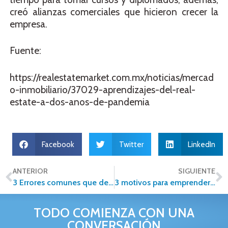
creó alianzas comerciales que hicieron crecer la
empresa.
Fuente:
https://realestatemarket.com.mx/noticias/mercad
o-inmobiliario/37029-aprendizajes-del-real-
estate-a-dos-anos-de-pandemia
Facebook
Twitter
LinkedIn
ANTERIOR
SIGUIENTE
3 Errores comunes que debes evitar al momento de poner tu casa en venta
3 motivos para emprender: el negocio inmobiliario en México
TODO COMIENZA CON UNA
CONVERSACIÓN