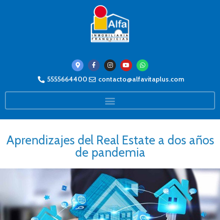
5555664400
contacto@alfavitaplus.com
Aprendizajes del Real Estate a dos años
de pandemia