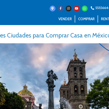
555566
VENDER
COMPRAR
REN
res Ciudades para Comprar Casa en Méxic