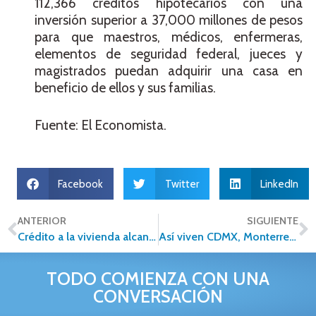
112,366 créditos hipotecarios con una
inversión superior a 37,000 millones de pesos
para que maestros, médicos, enfermeras,
elementos de seguridad federal, jueces y
magistrados puedan adquirir una casa en
beneficio de ellos y sus familias.
Fuente: El Economista.
Facebook
Twitter
LinkedIn
ANTERIOR
SIGUIENTE
Crédito a la vivienda alcanzó 119.1 mmdp de inversión
Así viven CDMX, Monterrey y Guadalajara su nuevo boom inmobiliario
TODO COMIENZA CON UNA
CONVERSACIÓN