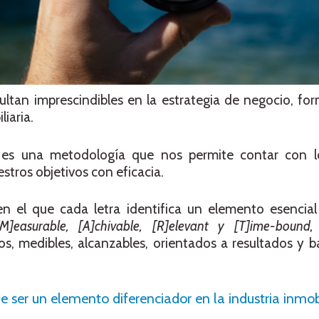
sultan imprescindibles en la estrategia de negocio, fo
iaria.
s) es una metodología que nos permite contar con 
stros objetivos con eficacia.
n el que cada letra identifica un elemento esencial
 [M]easurable, [A]chivable, [R]elevant y [T]ime-bound,
, medibles, alcanzables, orientados a resultados y b
r un elemento diferenciador en la industria inmobi