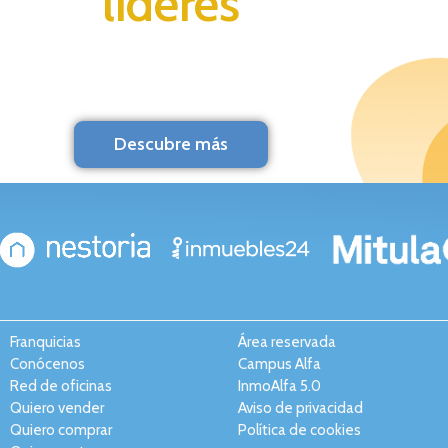
líderes
Descubre más
Franquicias
Área reservada
Conócenos
Campus Alfa
Red de oficinas
InmoAlfa 5.0
Quiero vender
Aviso de privacidad
Quiero comprar
Política de cookies