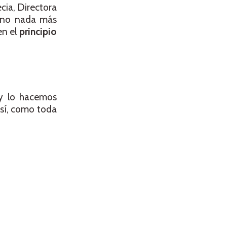
cia, Directora
 “no nada más
en el
principio
 y lo hacemos
así, como toda