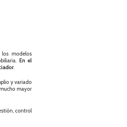
e los modelos
iliaria.
En el
ciador
.
plio y variado
ón mucho mayor
stión, control