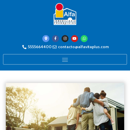
5555664400
contacto@alfavitaplus.com